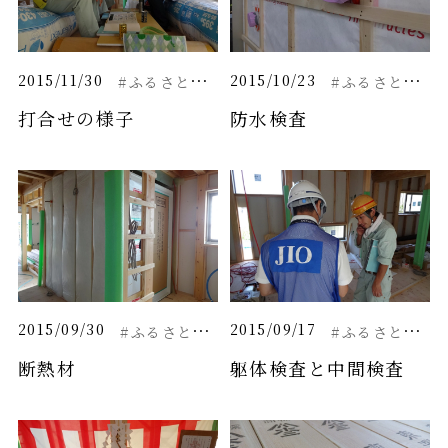
#
ふるさとと繋がる家
#
ふるさとと繋がる家
2015/11/30
2015/10/23
打合せの様子
防水検査
#
ふるさとと繋がる家
#
ふるさとと繋がる家
2015/09/30
2015/09/17
断熱材
躯体検査と中間検査