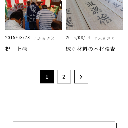
#
ふるさとと繋がる家
#
ふるさとと繋がる家
2015/08/28
2015/08/14
祝 上棟！
嫁ぐ材料の木材検査
1
2