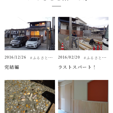
#
ふるさとと繋がる家
#
ふるさとと繋がる家
2016/12/26
2016/02/20
完結編
ラストスパート！