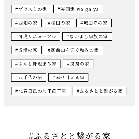
#プラス１の家
#笑画家 wa ga ya
#西畑の家
#松田の家
#城田寺の家
#可児リニューアル
#なかよし家族の家
#成増の家
#御前山を仰ぐ和みの家
#ふかし軒理まる家
#曳舟の家
#八千代の家
#幸せ叶える家
#北春日丘の加子母子屋
#ふるさとと繋がる家
#ふるさとと繋がる家