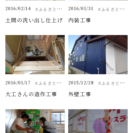
#
ふるさとと繋がる家
#
ふるさとと繋がる家
2016/02/14
2016/01/31
土間の洗い出し仕上げ
内装工事
#
ふるさとと繋がる家
#
ふるさとと繋がる家
2016/01/17
2015/12/28
大工さんの造作工事
外壁工事