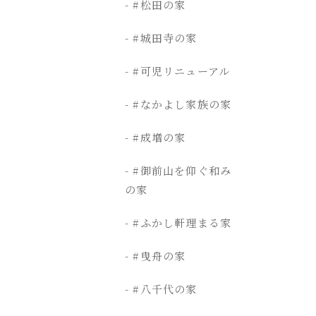
#松田の家
#城田寺の家
#可児リニューアル
#なかよし家族の家
#成増の家
#御前山を仰ぐ和み
の家
#ふかし軒理まる家
#曳舟の家
#八千代の家