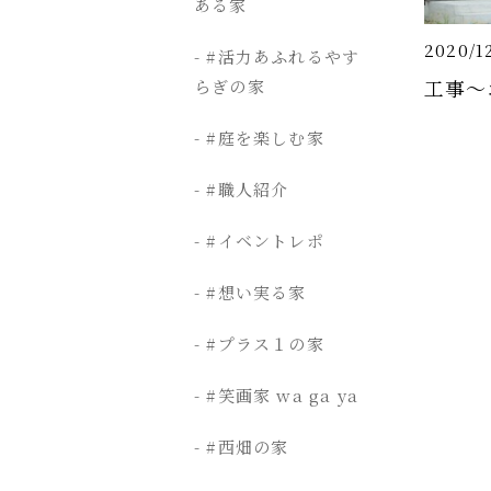
ある家
2020/1
#活力あふれるやす
工事～
らぎの家
#庭を楽しむ家
#職人紹介
#イベントレポ
#想い実る家
#プラス１の家
#笑画家 wa ga ya
#西畑の家