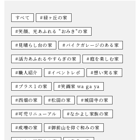
すべて
#緑ヶ丘の家
#笑顔、光あふれる "おみき"の家
#見晴らし台の家
#バイクガレージのある家
#活力あふれるやすらぎの家
#庭を楽しむ家
#職人紹介
#イベントレポ
#想い実る家
#プラス１の家
#笑画家 wa ga ya
#西畑の家
#松田の家
#城田寺の家
#可児リニューアル
#なかよし家族の家
#成増の家
#御前山を仰ぐ和みの家