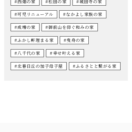
#西畑の家
#松田の家
#城田寺の家
#可児リニューアル
#なかよし家族の家
#成増の家
#御前山を仰ぐ和みの家
#ふかし軒理まる家
#曳舟の家
#八千代の家
#幸せ叶える家
#北春日丘の加子母子屋
#ふるさとと繋がる家