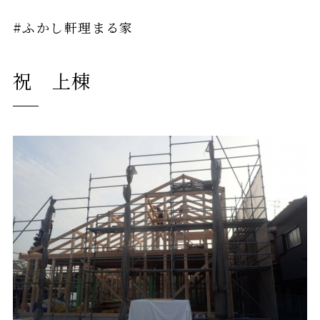
#ふかし軒理まる家
祝 上棟