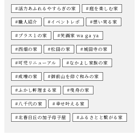
#活力あふれるやすらぎの家
#庭を楽しむ家
#職人紹介
#イベントレポ
#想い実る家
#プラス１の家
#笑画家 wa ga ya
#西畑の家
#松田の家
#城田寺の家
#可児リニューアル
#なかよし家族の家
#成増の家
#御前山を仰ぐ和みの家
#ふかし軒理まる家
#曳舟の家
#八千代の家
#幸せ叶える家
#北春日丘の加子母子屋
#ふるさとと繋がる家