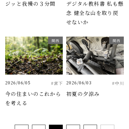
ジッと我慢の３分間
デジタル教科書 私も懸
念 健全な山を取り戻
せないか
関西
関西
2026/06/05
2026/06/03
#宮下
#中川
今の住まいのこれから
初夏の夕涼み
を考える