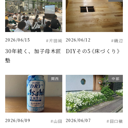
2026/06/15
2026/06/12
#片田純
#磯辺
30年続く、加子母木匠
DIYその5《床づくり》
塾
関西
中部
2026/06/09
2026/06/07
#山田
#田口槇