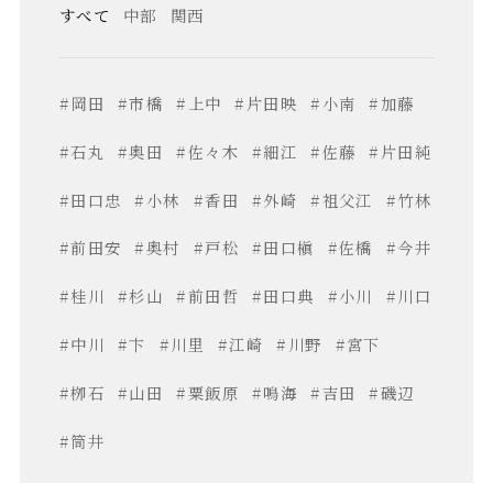
すべて
中部
関西
#岡田
#市橋
#上中
#片田映
#小南
#加藤
#石丸
#奥田
#佐々木
#細江
#佐藤
#片田純
#田口忠
#小林
#香田
#外崎
#祖父江
#竹林
#前田安
#奥村
#戸松
#田口槇
#佐橋
#今井
#桂川
#杉山
#前田哲
#田口典
#小川
#川口
#中川
#卞
#川里
#江崎
#川野
#宮下
#栁石
#山田
#粟飯原
#鳴海
#吉田
#磯辺
#筒井