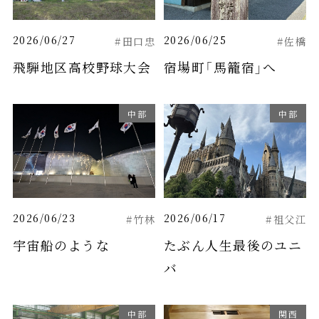
2026/06/27
2026/06/25
#田口忠
#佐橋
飛騨地区高校野球大会
宿場町「馬籠宿」へ
中部
中部
2026/06/23
2026/06/17
#竹林
#祖父江
宇宙船のような
たぶん人生最後のユニ
バ
中部
関西