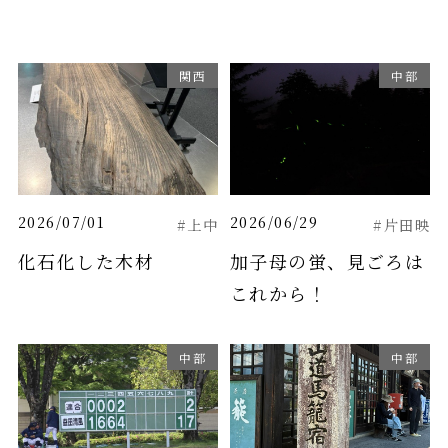
関西
中部
2026/07/01
2026/06/29
#上中
#片田映
化石化した木材
加子母の蛍、見ごろは
これから！
中部
中部