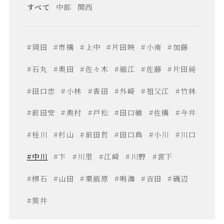
すべて
中部
関西
#岡田
#市橋
#上中
#片田映
#小南
#加藤
#石丸
#奥田
#佐々木
#細江
#佐藤
#片田純
#田口忠
#小林
#香田
#外崎
#祖父江
#竹林
#前田安
#奥村
#戸松
#田口槇
#佐橋
#今井
#桂川
#杉山
#前田哲
#田口典
#小川
#川口
#中川
#卞
#川里
#江崎
#川野
#宮下
#栁石
#山田
#粟飯原
#鳴海
#吉田
#磯辺
#筒井