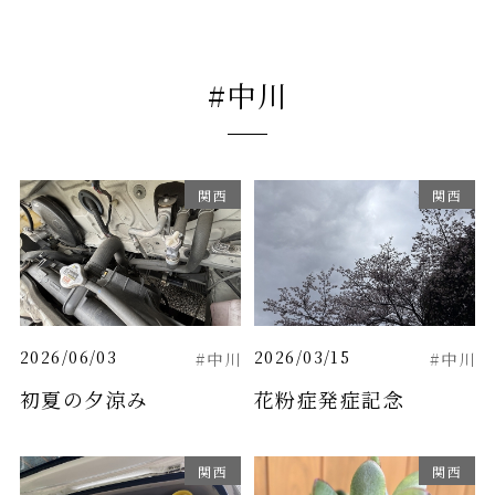
#中川
関西
関西
2026/06/03
2026/03/15
#中川
#中川
初夏の夕涼み
花粉症発症記念
関西
関西