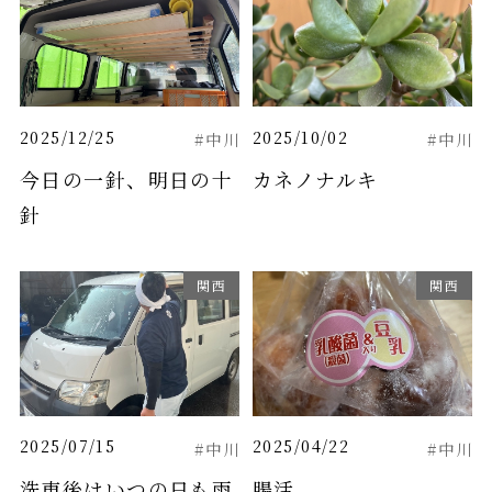
2025/12/25
2025/10/02
#中川
#中川
今日の一針、明日の十
カネノナルキ
針
関西
関西
2025/07/15
2025/04/22
#中川
#中川
洗車後はいつの日も雨
腸活