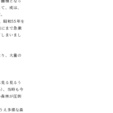
有面積となっ
して、或は、
す。
、昭和55年を
1にまで急激
てしまいまし
なり、大量の
は見る見るう
%）、当時も今
い森林が圧倒
うえ多様な森