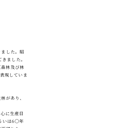
きました。昭
てきました。
（森林及び林
と表現していま
生林があり、
中心に生産目
るいは6〇年