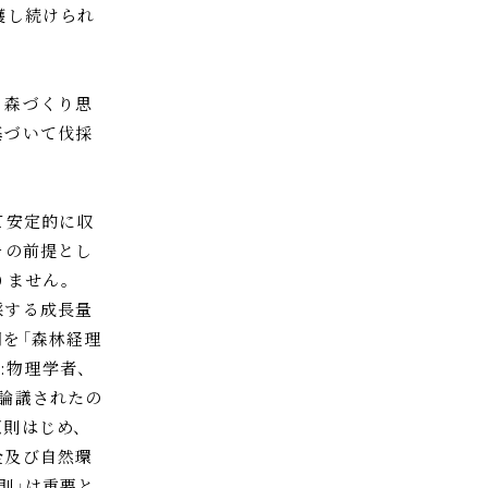
穫し続けられ
と森づくり思
基づいて伐採
て安定的に収
その前提とし
りません。
採する成長量
を「森林経理
 ：:物理学者、
論議されたの
原則はじめ、
全及び自然環
則」は重要と