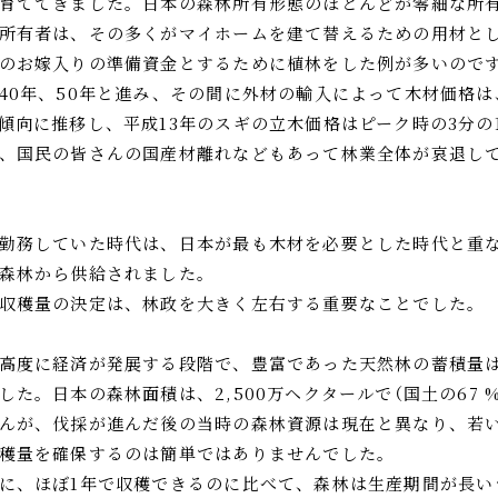
育ててきました。日本の森林所有形態のほとんどが零細な所
所有者は、その多くがマイホームを建て替えるための用材と
のお嫁入りの準備資金とするために植林をした例が多いので
40年、50年と進み、その間に外材の輸入によって木材価格は
傾向に推移し、平成13年のスギの立木価格はピーク時の3分の
、 国民の皆さんの国産材離れなどもあって林業全体が哀退し
勤務していた時代は、日本が最も木材を必要とした時代と重
森林から供給されました。
収穫量の決定は、林政を大きく左右する重要なことでした。
高度に経済が発展する段階で、豊富であった天然林の蓄積量
した。日本の森林面積は、2,500万ヘクタールで（国土の67 
んが、伐採が進んだ後の当時の森林資源は現在と異なり、若
穫量を確保するのは簡単ではありませんでした。
に、ほぼ1年で収穫できるのに比べて、森林は生産期間が長い