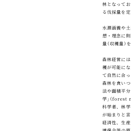
林となってお
る伐採量を定
水源涵養や土
想・理念に則
量（収穫量）
森林経営には
穫が可能にな
て自然に合っ
森林を食いつ
法や面積平分
学」（fores
科学者、林学
が始まりと言
経済性、生産
境保全等の原