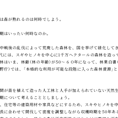
は森が熟れるのは何時でしよう。
期はいったい何時なのか。
中戦後の乱伐によって荒廃した森林を、国を挙げて緑化して
0年代には、スギやヒノキを中心に1千万ヘクタールの森林を造っ
林はいま、林齢（林の年齢）が50～ 6 O年になって、林業白書
野庁）では、「本格的な利用が可能な段階に入った森林資源」
間が苗を植えて造った人工林と人手が加えられていない天然
期について考えることとしましょう。
、住宅等の建築用材や家具などにするため、スキやヒノキを
長に合わせて間伐して密度を調整しながら収穫時期を50年あ