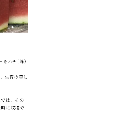
。
日をハチ（蜂）
が、生育の善し
家では、その
た時に収穫で