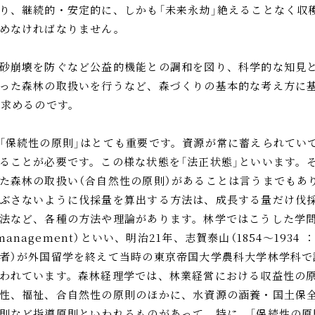
り、継続的・安定的に、しかも「未来永劫」絶えることなく収
めなければなりません。
砂崩壊を防ぐなど公益的機能との調和を図り、科学的な知見
った森林の取扱いを行うなど、森づくりの基本的な考え方に
を求めるのです。
「保続性の原則」はとても重要です。資源が常に蓄えられてい
ることが必要です。この様な状態を「法正状態」といいます。
た森林の取扱い（合自然性の原則）があることは言うまでもあ
ぶさないように伐採量を算出する方法は、成長する量だけ伐
法など、各種の方法や理論があります。林学ではこうした学問
t management）といい、明治21年、志賀泰山（1854～1934
者）が外国留学を終えて当時の東京帝国大学農科大学林学科で
われています。森林経理学では、林業経営における収益性の
性、福祉、合自然性の原則のほかに、水資源の涵養・国土保
則など指導原則といわれるものがあって、特に、「保続性の原