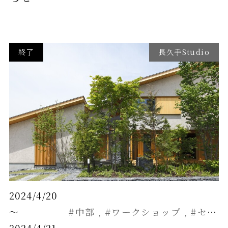
終了
長久手Studio
2024/4/20
～
#中部
#ワークショップ
#セミナー