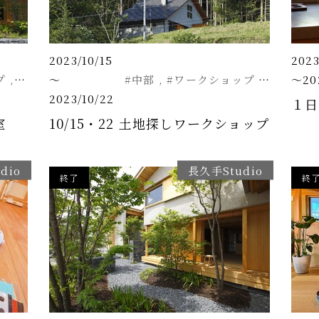
2023/10/15
2023
プ
#セミナー
～
#中部
#ワークショップ
#セミナ
～202
2023/10/22
１日
室
10/15・22 土地探しワークショップ
dio
長久手Studio
終了
終