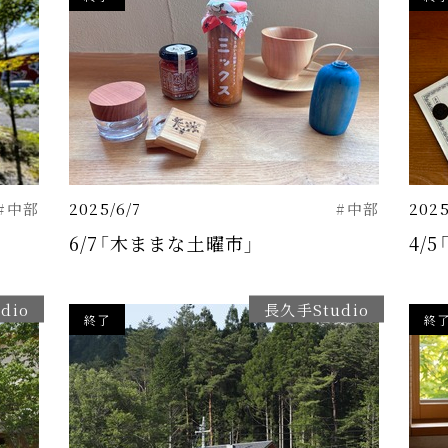
#中部
2025/6/7
#中部
2025
6/7「木ままな土曜市」
4/
dio
長久手Studio
終了
終