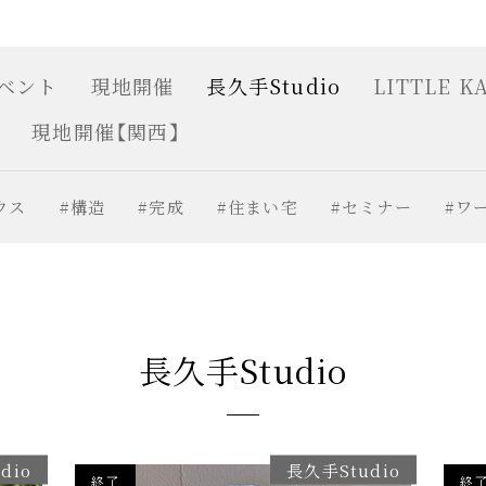
ベント
現地開催
長久手Studio
LITTLE K
現地開催【関西】
ウス
#構造
#完成
#住まい宅
#セミナー
#ワ
長久手Studio
dio
長久手Studio
終了
終