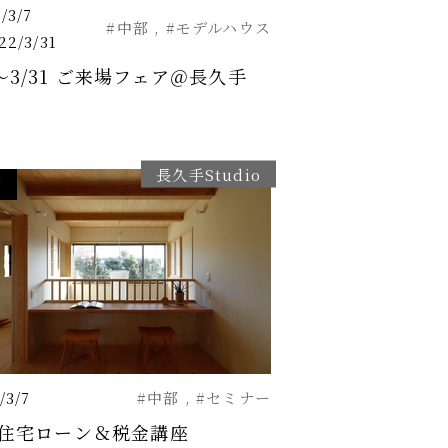
/3/7
#中部
#モデルハウス
2/3/31
7〜3/31 ご来場フェア＠長久手
長久手Studio
了
/3/7
#中部
#セミナー
7 住宅ローン＆税金講座