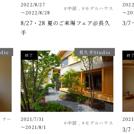
2022/8/27
2022
#中部
#モデルハウス
～2022/8/28
～202
8/27・28 夏のご来場フェア＠長久
3/
手
dio
長久手Studio
終了
終
ミナー
2021/7/31
2021
#中部
#モデルハウス
～2021/8/1
3/