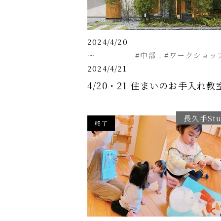
2024/4/20
～
#中部
#ワークショッ
2024/4/21
4/20・21 住まいのお手入れ教
長久手Stu
終了