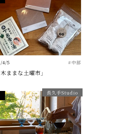
/4/5
#中部
5「木ままな土曜市」
長久手Studio
了