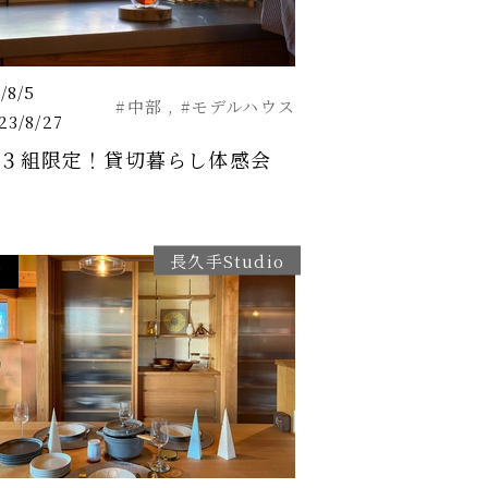
/8/5
#中部
#モデルハウス
ー
3/8/27
３組限定！貸切暮らし体感会
長久手Studio
了