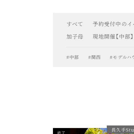
すべて
予約受付中のイ
加子母
現地開催【中部】
#中部
#関西
#モデルハ
長久手Stu
終了