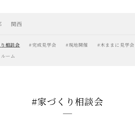
部
関西
くり相談会
#完成見学会
#現地開催
#木ままに見学会
ールーム
#家づくり相談会