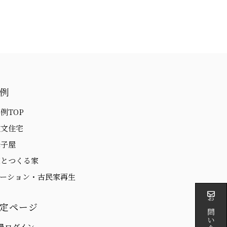
例
例TOP
注文住宅
母子屋
家とつくる家
ベーション・古民家再生
定ページ
員ログイン