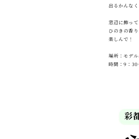
出るかんなく
窓辺に飾って
ひのきの香り
楽しんで！
場所：モデル
時間：9：30