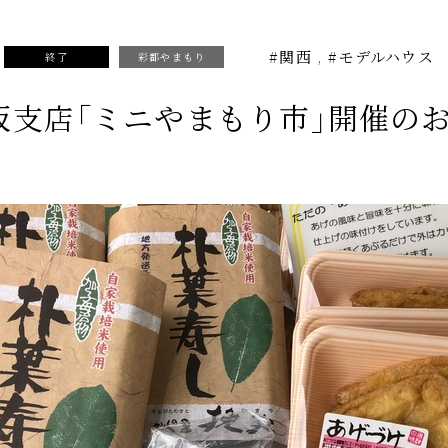
#関西
#モデルハウス
終了
彩都やまもり
大阪支店「ミニやまもり市」開催の