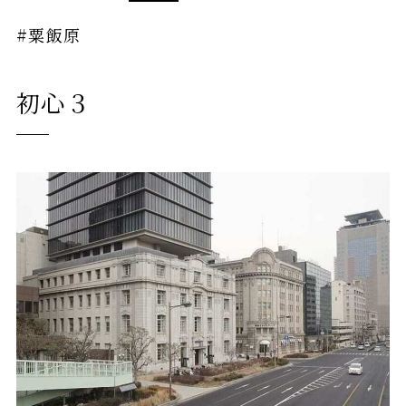
#粟飯原
初心３