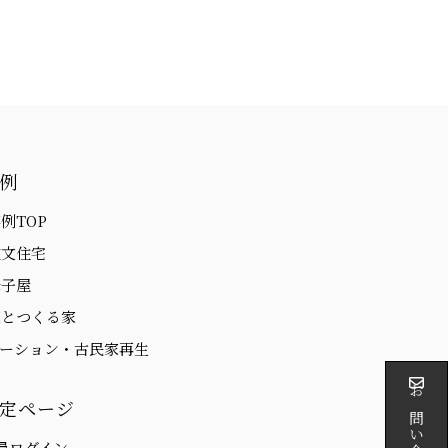
例
例TOP
注文住宅
母子屋
家とつくる家
ベーション・古民家再生
定ページ
員ログイン